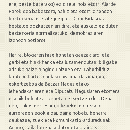
ere, beste baterako) ez direla inoiz etorri Alarde
Parekidea babestera, nahiz eta etorri direnean
bazterkeria ere zilegi egin… Gaur Bidasoaz
bestalde bozkatzen ari dira, eta auskalo ez duten
bazterkeria normalizatuko, demokraziaren
izenean betiere!
Harira, blogaren fase honetan gauzak argi eta
garbi eta hinki-hanka eta luzamendutan ibili gabe
arituko naizela agindu nizuen eta. Laburbilduz:
kontuan hartuta nolako historia daramagun,
eskertzekoa da Batzar Nagusietako
lehendakariaren eta Diputatu Nagusiaren etorrera,
eta nik behintzat benetan eskertzen dut. Dena
den, irakasleek esango lizueketen bezala:
aurrerapen egokia bai, baina hobetu beharra
daukazue, zuek eta komunikazio-arduradunak.
Animo, iraila berehala dator eta oraindik