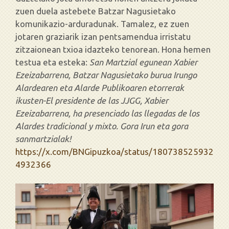
zuen duela astebete Batzar Nagusietako
komunikazio-arduradunak. Tamalez, ez zuen
jotaren graziarik izan pentsamendua irristatu
zitzaionean txioa idazteko tenorean. Hona hemen
testua eta esteka:
San Martzial egunean Xabier
Ezeizabarrena, Batzar Nagusietako burua Irungo
Alardearen eta Alarde Publikoaren etorrerak
ikusten-El presidente de las JJGG, Xabier
Ezeizabarrena, ha presenciado las llegadas de los
Alardes tradicional y mixto. Gora Irun eta gora
sanmartzialak!
https://x.com/BNGipuzkoa/status/180738525932
4932366