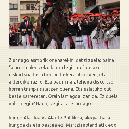
Ziur nago asmorik onenarekin idatzi zuela; baina
“alardea ulertzeko bi era legitimo” delako
diskurtsoa bera bertan behera utzi zuen, eta
alderdikeriaz jo. Eta bai, ni naiz lehena diskurtso
horren tranpa salatzen duena. Eta salatuko dut
beste sarreretan. Orain larriagoa izan da. Ez duela
nahita egin? Bada, begira, are larriago.
Irungo Alardea vs Alarde Publikoa; alegia, bata
Irungoa da eta bestea ez, Martzianolandiatik edo