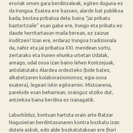
eroriak omen gara berdinzaleak, egiten duguna ez
da Irungoa. Esatea ere bazuen, alarde bat publikoa
bada, bestea pribatua dela; baina “jai pribatu
baztertzaile” esan gabe ere, Irungo eta pribatu ez
daude herritartasun-maila berean, ez zaizue
iruditzen? Izan ere, erdaraz Irungoa tradizionala
da, nahiz eta jai pribatua XXI. mendean sortu,
zertarako eta Irunen ehunka urtetan Udalak,
areago, udal osoa izan baino lehen Kontzejuak,
antolatutako Alardea ordezteko (bide batez,
alkatetzaren kolaborazionismoz, egia osoa
esatera), legeari iskin egitearren. Mistoarena,
parekide esan beharrean, oraingoz utziko dut,
antzekoa baina berdina ez izanagatik.
Laburbilduz, kontuan hartuta orain arte Batzar
Nagusietan berdintasunaren kontra bozkatu izan
dutela askok, edo alde bozkatutakoan ere (hori