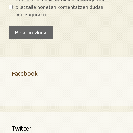
bilatzaile honetan komentatzen dudan
hurrengorako.
Facebook
Twitter