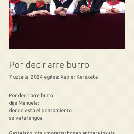
Por decir arre burro
7 uztaila, 2024
egilea:
Xabier Kerexeta
Por decir arre burro
dije Manuela:
donde está el pensamiento
se va la lengua
Gaztelako jota umoretsu honen antzera jokatu