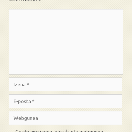
Iruzkina
Izena
E-
posta
Webgunea
Gorde nire izena, emaila eta webgunea